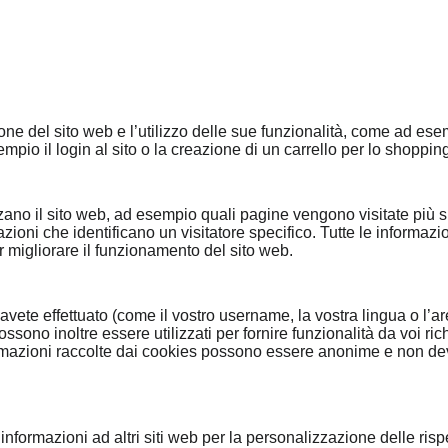
one del sito web e l’utilizzo delle sue funzionalità, come ad es
pio il login al sito o la creazione di un carrello per lo shoppin
zano il sito web, ad esempio quali pagine vengono visitate più s
oni che identificano un visitatore specifico. Tutte le informazi
migliorare il funzionamento del sito web.
ete effettuato (come il vostro username, la vostra lingua o l’area
ossono inoltre essere utilizzati per fornire funzionalità da voi 
rmazioni raccolte dai cookies possono essere anonime e non devo
 informazioni ad altri siti web per la personalizzazione delle rispe